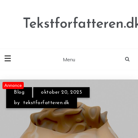
Skip
to
content
Tekstforfatteren.d
Menu
Annonce
Annonce
Annonce
Blog
oktober 20, 2025
by
tekstforfatteren.dk