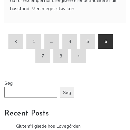
du for eksempel har allergikere eller astmatikere i din
husstand. Men meget støv kan
1
…
4
5
6
7
8
Søg
Søg
Recent Posts
Glutenfri glæde hos Løvegården