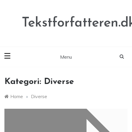
Skip
to
content
Tekstforfatteren.d
Menu
Kategori:
Diverse
Home
»
Diverse