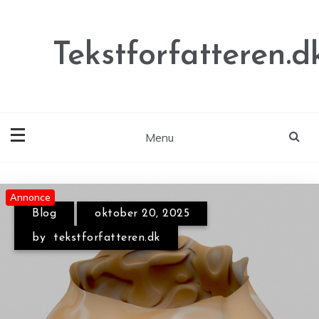
Skip
to
content
Tekstforfatteren.d
Menu
Annonce
Annonce
Annonce
Blog
oktober 20, 2025
by
tekstforfatteren.dk