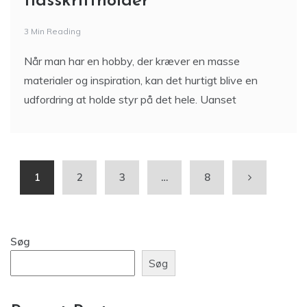
tidsskriftholder
3 Min Reading
Når man har en hobby, der kræver en masse
materialer og inspiration, kan det hurtigt blive en
udfordring at holde styr på det hele. Uanset
1
2
3
…
8
Søg
Søg