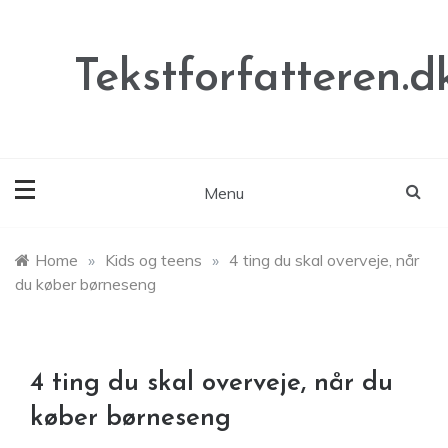
Skip
to
content
Tekstforfatteren.d
Menu
Home
»
Kids og teens
»
4 ting du skal overveje, når
du køber børneseng
4 ting du skal overveje, når du
køber børneseng